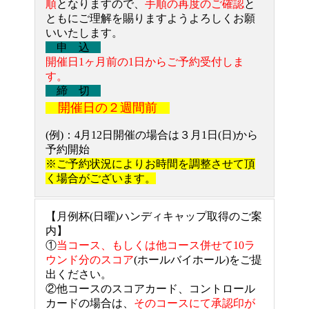
順
となりますので、
手順の再度のご確認
と
ともにご理解を賜りますようよろしくお願
いいたします。
申 込
開催日1ヶ月前の1日からご予約受付しま
す。
締 切
開催日の２週間前
(例)：4月12日開催の場合は３月1日(日)から
予約開始
※ご予約状況によりお時間を調整させて頂
く場合がございます。
【月例杯(日曜)ハンディキャップ取得のご案
内】
①
当コース、もしくは他コース併せて10ラ
ウンド分のスコア
(ホールバイホール)をご提
出ください。
②他コースのスコアカード、コントロール
カードの場合は、
そのコースにて承認印が