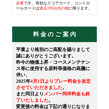
必要
です。有効なスコアカード、コントロ
ールカードは
過去2年以内の物
に限ります。
料 金 の ご 案 内
平素より格別のご高配を賜りまして
誠にありがとうございます。
昨今の物価上昇・コースメンテナン
ス等に使用する原料等価格の高騰に
伴い、
2025年
4月1日よりプレー料金を改定
させていただきました
。
また同日より
メンバー同伴料金も終
了いたしました
。
変更後の料金は下記の通りになりま