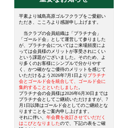
平素より城島高原ゴルフクラブをご愛顧い
ただき、こころより感謝申し上げます。
当クラブの会員組織は「プラチナ会」
「ゴールド会」として運営して参りました
が、プラチナ会についてはご来場頻度によ
っては会員様のメリットが享受されにくい
という課題がございました。そのため、よ
り多くのお客様にシンプルで分かりやす
く、かつ確かなご優待のメリットを感じて
いただけるよう2026年7月1日より
プラチナ
会とゴールド会を統合して、ゴールド会に
集約することといたしました
。
プラチナ会の会員様は2026年6月30日までは
プラチナ会としてご継続いただけますが、7
月1日以降はゴールド会としてのご継続とな
りますことをご案内申し上げます。
それに伴い、
年会費を改訂させていだだく
はこびとなりました
ので、下記の表をご確