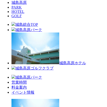
城島高原
PARK
HOTEL
GOLF
城島総合TOP
城島高原パーク
城島高原ホテル
城島高原ゴルフクラブ
城島高原パーク
営業時間
料金案内
イベント情報