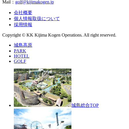
Mail：
golf@kijimakogen.jp
会社概要
個人情報取扱について
採用情報
Copyright © KK Kijima Kogen Operations. All right reserved.
城島高原
PARK
HOTEL
GOLF
城島総合TOP